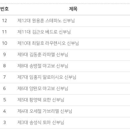
번호
제목
12
제12대 원용훈 스테파노 신부님
11
제11대 김근오 베드로 신부님
10
제10대 최일호 라우렌시오 신부님
9
제9대 김동훈 라파엘 신부님
8
제8대 송병철 야고보 신부님
7
제7대 임홍지 알로이시오 신부님
6
제6대 양완모 야고보 신부님
5
제5대 황영택 요한 신부님
4
제4대 오세철 가브리엘 신부님
3
제3대 송성식 토마 신부님