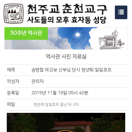
Toggl
navig
50주년 역사관
역사관 사진 자료실
제목
송병철 야고보 신부님 당시 청년회 일일호프
작성자
관리자
등록일
2019년 11월 19일 05시 40분
파일
청년회 일일호프 끝난 뒤.JPG