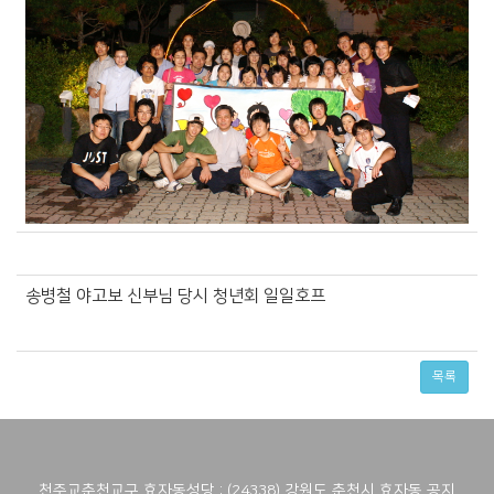
송병철 야고보 신부님 당시 청년회 일일호프
목록
천주교춘천교구 효자동성당 : (24338) 강원도 춘천시 효자동 공지