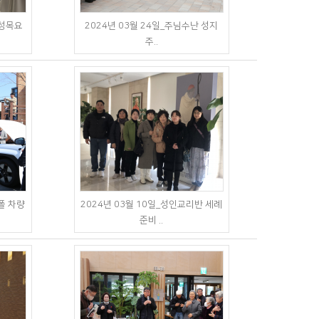
난성목요
2024년 03월 24일_주님수난 성지
주..
폴 차량
2024년 03월 10일_성인교리반 세례
준비 ..