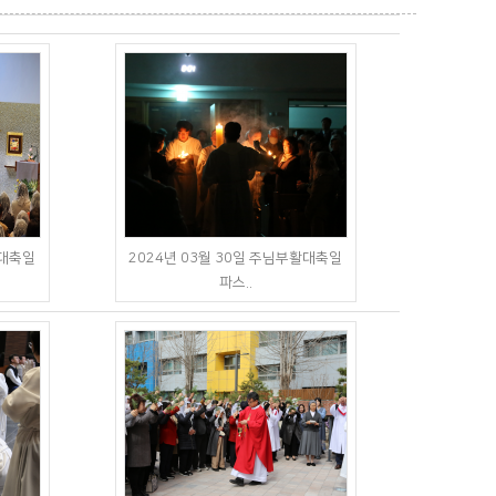
활대축일
2024년 03월 30일 주님부활대축일
파스..