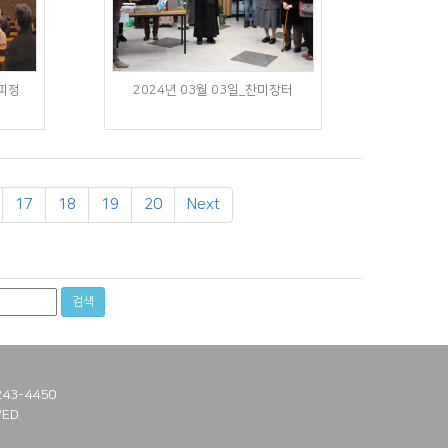
단피정
2024년 03월 03일_찬미장터
17
18
19
20
Next
검색
43-4450
ED.