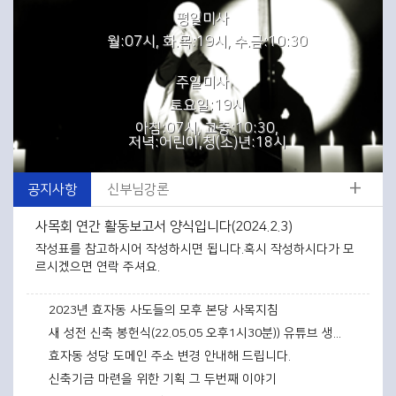
평일미사
월:07시, 화.목:19시, 수.금:10:30
주일미사
토요일:19시
아침:07시, 교중:10:30,
저녁:어린이,청(소)년:18시
+
공지사항
신부님강론
사목회 연간 활동보고서 양식입니다(2024.2.3)
작성표를 참고하시어 작성하시면 됩니다.혹시 작성하시다가 모
르시겠으면 연락 주셔요.
2023년 효자동 사도들의 모후 본당 사목지침
새 성전 신축 봉헌식(22.05.05 오후1시30분)) 유튜브 생방송 진행
효자동 성당 도메인 주소 변경 안내해 드립니다.
신축기금 마련을 위한 기획 그 두번째 이야기