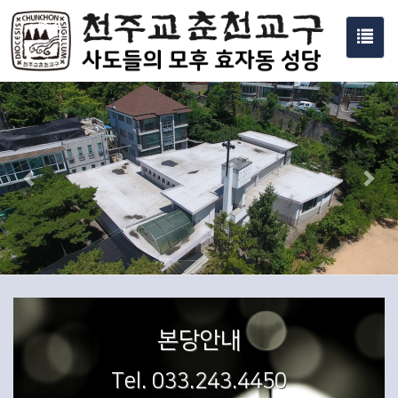
Toggl
navig
Previous
Nex
본당안내
Tel. 033.243.4450